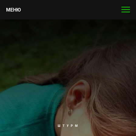
МЕНЮ
Ш Т У Р М